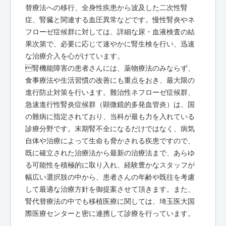
替療法への移行、全身性疾患から波及した二次性腎
症、腎臓と関連する血圧異常などです。慢性腎炎やネ
フローゼ症候群に対しては、詳細な尿・血液検査の結
果次第で、必要に応じて速やかに腎生検を行い、迅速
な治療介入を心がけています。
腎機能障害の患者さんには、薬物療法のみならず、
食事療法や生活習慣の改善にも重点をおき、最大限の
進行防止対策を行います。難治性ネフローゼ症候群、
急速進行性腎炎症候群（顕微鏡的多発血管炎）は、国
の難病に指定されており、当科が最も力を入れている
診療分野です。末期腎不全になるだけではなく、病気
自体や治療によって生命も脅かされる疾患ですので、
既に確立された治療法から最新の治療法まで、あらゆ
る可能性を積極的に取り入れ、経験豊かなスタッフが
幅広い選択肢の中から、患者さんの年齢や既往を考慮
して最適な治療方針を御提案させて頂きます。また、
腎代替療法の中でも移植医療に関しては、埼玉医大国
際医療センターと密に連携して診療を行っています。