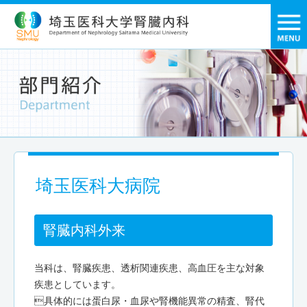
埼玉医科大病院
腎臓内科外来
当科は、腎臓疾患、透析関連疾患、高血圧を主な対象
疾患としています。
具体的には蛋白尿・血尿や腎機能異常の精査、腎代