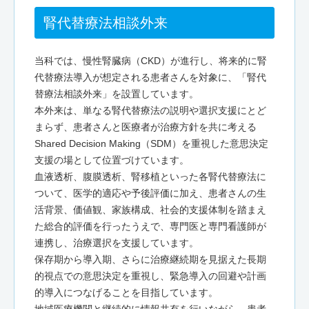
腎代替療法相談外来
当科では、慢性腎臓病（CKD）が進行し、将来的に腎
代替療法導入が想定される患者さんを対象に、「腎代
替療法相談外来」を設置しています。
本外来は、単なる腎代替療法の説明や選択支援にとど
まらず、患者さんと医療者が治療方針を共に考える
Shared Decision Making（SDM）を重視した意思決定
支援の場として位置づけています。
血液透析、腹膜透析、腎移植といった各腎代替療法に
ついて、医学的適応や予後評価に加え、患者さんの生
活背景、価値観、家族構成、社会的支援体制を踏まえ
た総合的評価を行ったうえで、専門医と専門看護師が
連携し、治療選択を支援しています。
保存期から導入期、さらに治療継続期を見据えた長期
的視点での意思決定を重視し、緊急導入の回避や計画
的導入につなげることを目指しています。